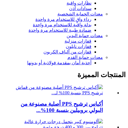
نظارات واقية
سدادات أذن
معدات الحماية الشخصية
رداء واقٍ للاستخدام مرة واحدة
بدلة واقية للاستخدام مرة واحدة
ضمادة طبية للاستخدام مرة واحدة
معدات حماية اليدين
قفازات منزلية
قفازات نايلون
قفازات من ألياف الكربون
معدات حماية القدم
أحذية أمان بمقدمة فولاذية أو بدونها
المنتجات المميزة
أكياس ترشيح PPS أصلية مصنوعة من
البولي بروبيلين بنسبة 100%...