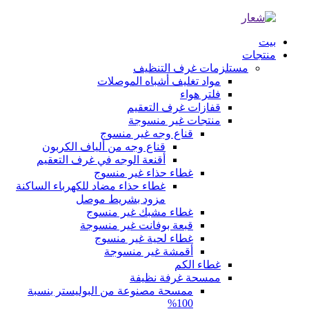
بيت
منتجات
مستلزمات غرف التنظيف
مواد تغليف أشباه الموصلات
فلتر هواء
قفازات غرف التعقيم
منتجات غير منسوجة
قناع وجه غير منسوج
قناع وجه من ألياف الكربون
أقنعة الوجه في غرف التعقيم
غطاء حذاء غير منسوج
غطاء حذاء مضاد للكهرباء الساكنة
مزود بشريط موصل
غطاء مشبك غير منسوج
قبعة بوفانت غير منسوجة
غطاء لحية غير منسوج
أقمشة غير منسوجة
غطاء الكم
ممسحة غرفة نظيفة
ممسحة مصنوعة من البوليستر بنسبة
100%