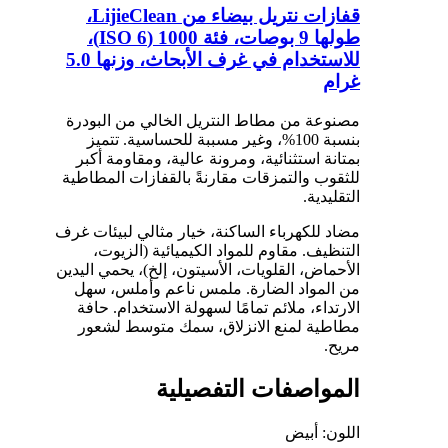
قفازات نتريل بيضاء من LijieClean،
طولها 9 بوصات، فئة 1000 (ISO 6)،
للاستخدام في غرف الأبحاث، وزنها 5.0
غرام
مصنوعة من مطاط النتريل الخالي من البودرة
بنسبة 100%، وغير مسببة للحساسية. تتميز
بمتانة استثنائية، ومرونة عالية، ومقاومة أكبر
للثقوب والتمزقات مقارنةً بالقفازات المطاطية
التقليدية.
مضاد للكهرباء الساكنة، خيار مثالي لبيئات غرف
التنظيف. مقاوم للمواد الكيميائية (الزيوت،
الأحماض، القلويات، الأسيتون، إلخ)، يحمي اليدين
من المواد الضارة. ملمس ناعم وأملس، سهل
الارتداء، ملائم تمامًا لسهولة الاستخدام. حافة
مطاطية لمنع الانزلاق، سمك متوسط ​​لشعور
مريح.
المواصفات التفصيلية
اللون: أبيض