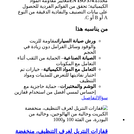
محددة.
EN ISO 374
معايير مقاومة المواد
الكيميائية؛ تحقق من القوائم الفردية للحصول
على بيانات التصنيف والنفاذية الدقيقة من النوع
A أو B أو C.
من يناسبه هذا
ورش صيانة السيارات
مقاومة للزيت
والوقود وسائل الفرامل دون زيادة في
الحجم
الصيانة الصناعية
– الحماية من الثقب أثناء
التعامل مع المكونات
التعامل مع المواد الكيميائية
– خيارات تم
اختبار نفاذيتها للتعرض للمذيبات ومواد
التنظيف
الوشم والمختبرات
– حماية حاجزية مع
إحساس لمسي أفضل من استخدام قفازين
سؤال
التفاصيل
قفازات النتريل لغرف التنظيف، منخفضة