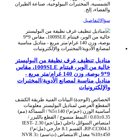
الشمسية، المختبرات البيولوجية، صناعة الطيران
والفضاء، إلخ.
سؤال
التفاصيل
مناديل تنظيف غرف نظيفة من البوليستر
خالية من الوبر، فيتنام 1009SLE، مقاس
9*9 بوصة، وزن 140 غرام/متر مربع -
مناديل مناسبة لمصانع الأدوية/المختبرات
والإلكترونيات
الخصائص (الوحدة) البيانات الفنية طريقة الكشف
المقطع العرضي لمناديل البوليستر معلومات
أساسية الوزن (جم/م²) 140±5% / السماكة (مم)
0.35±0.03 / النمط منسوج / القطع بالليزر /
امتصاص السوائل داخلي (مل/جم) 2.30 IEST-
RP-CC004.3، القسم 8.1 خارجي (مل/م²)
450±10% معدل الامتصاص (ث/سم) ≤3 NVR