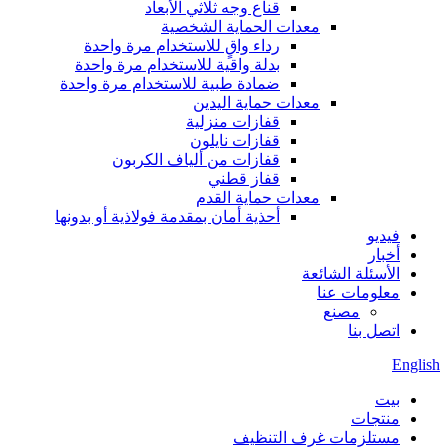
قناع وجه ثلاثي الأبعاد
معدات الحماية الشخصية
رداء واقٍ للاستخدام مرة واحدة
بدلة واقية للاستخدام مرة واحدة
ضمادة طبية للاستخدام مرة واحدة
معدات حماية اليدين
قفازات منزلية
قفازات نايلون
قفازات من ألياف الكربون
قفاز قطني
معدات حماية القدم
أحذية أمان بمقدمة فولاذية أو بدونها
فيديو
أخبار
الأسئلة الشائعة
معلومات عنا
مصنع
اتصل بنا
English
بيت
منتجات
مستلزمات غرف التنظيف