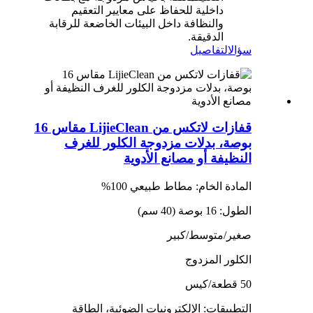
داخلية للحفاظ على معايير التعقيم
والنظافة داخل البيئات الخاضعة للرقابة
الدقيقة.
سؤال
التفاصيل
قفازات لاتكس من LijieClean مقاس 16
بوصة، بدلات مزدوجة الكلور للغرف
النظيفة أو مصانع الأدوية
المادة الخام: مطاط طبيعي 100%
الطول: 16 بوصة (40 سم)
صغير/متوسط/كبير
الكلور المزدوج
50 قطعة/كيس
التطبيقات: الإلكترونيات الضوئية، الطاقة