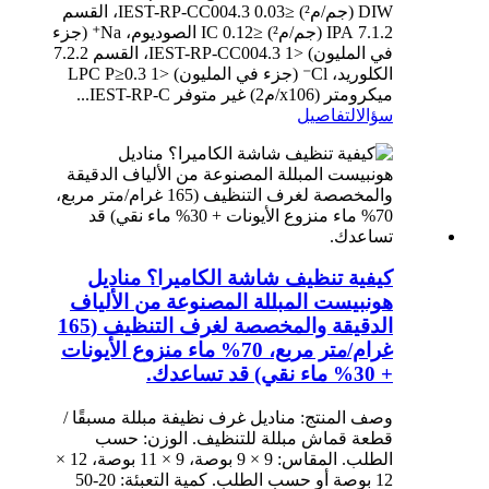
DIW (جم/م²) ≤0.03 IEST-RP-CC004.3، القسم
7.1.2 IPA (جم/م²) ≤0.12 IC الصوديوم، Na⁺ (جزء
في المليون) <1 IEST-RP-CC004.3، القسم 7.2.2
الكلوريد، Cl⁻ (جزء في المليون) <1 LPC P≥0.3
ميكرومتر (x106/م2) غير متوفر IEST-RP-C...
سؤال
التفاصيل
كيفية تنظيف شاشة الكاميرا؟ مناديل
هونبيست المبللة المصنوعة من الألياف
الدقيقة والمخصصة لغرف التنظيف (165
غرام/متر مربع، 70% ماء منزوع الأيونات
+ 30% ماء نقي) قد تساعدك.
وصف المنتج: مناديل غرف نظيفة مبللة مسبقًا /
قطعة قماش مبللة للتنظيف. الوزن: حسب
الطلب. المقاس: 9 × 9 بوصة، 9 × 11 بوصة، 12 ×
12 بوصة أو حسب الطلب. كمية التعبئة: 20-50