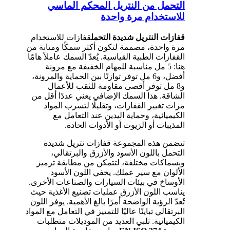
التحمل من النتريل المحكم الماسي
للاستخدام مرة واحدة
قفازات النتريل شديدة التحمل
قفازات للاستخدام
مرة واحدة، مصممة لتكون أكثر سمكًا ومتانة من
القفازات الطبية القياسية. يُعدّ السمك عاملاً هامًا
هنا: 5 مل مناسبة للمهام الخفيفة مع مرونة
أفضل، و6 مل توفر توازنًا بين الحماية والمرونة،
و8 مل توفر أقصى مقاومة للثقب للأعمال
الشاقة. هذا السمك الإضافي يعني عددًا أقل من
مرات تغيير القفازات، وتقليلًا لتسرب المواد
الكيميائية، وحماية اليدين عند التعامل مع
المذيبات أو الزيوت أو الأدوات الحادة.
تتضمن هذه المجموعة قفازات نتريل شديدة
التحمل باللون الأسود والأزرق والبرتقالي،
وبسماكات مختلفة، لتتمكن من مطابقة ترميز
الألوان مع سير عملك. يخفي اللون الأسود
الأوساخ في بيئات السيارات والصناعات الأخرى.
يناسب اللون الأزرق عمليات تصنيع الأغذية حيث
تُعدّ الرؤية الواضحة أمرًا بالغ الأهمية. يوفر اللون
البرتقالي تباينًا عاليًا للتمييز في التعامل مع المواد
الكيميائية. تلبي العديد من الموديلات متطلبات