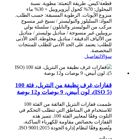
قطعة/كيس. طريقة التعبئة: مطوية. نسبة
المحلول: 70% كحول أيزوبروبيل + 30% ماء
منزوع الأيونات. الرطوبة المسبقة: حسب الطلب.
المواد: السليلوز والبوليستر / نسيج غير منسوج
مركب من البوليستر والنايلون / سلسلة بولي
بروبيلين غير منسوجة / مناديل بوليستر / مناديل
من الألياف الدقيقة / مناديل مخلوطة. الحد الأدنى
للطلب: يعتمد على الحد الأدنى للطلب للمنتجات
المخصصة.
سؤال
التفاصيل
قفازات غرف نظيفة من النتريل، فئة 100
(ISO 5)، لون أبيض، 9 بوصات و12 بوصة
صُممت قفازات النتريل الفائقة من الفئة 100
للاستخدام في المناطق التي تتطلب التحكم في
التلوث وفقًا لمعايير الفئة 100. تتميز هذه
القفازات بخصائص مقاومة للكهرباء الساكنة،
وتُصنع وفقًا لنظام إدارة الجودة ISO 9001:2015.
سمات