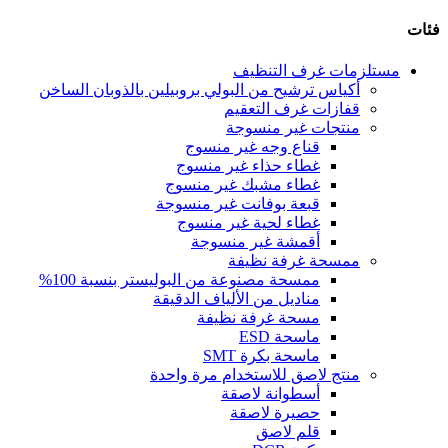
فئات
مستلزمات غرف التنظيف
أكياس ترشيح من البولي بروبيلين بالذوبان الساخن
قفازات غرف التعقيم
منتجات غير منسوجة
قناع وجه غير منسوج
غطاء حذاء غير منسوج
غطاء مشبك غير منسوج
قبعة بوفانت غير منسوجة
غطاء لحية غير منسوج
أقمشة غير منسوجة
ممسحة غرفة نظيفة
ممسحة مصنوعة من البوليستر بنسبة 100%
مناديل من الألياف الدقيقة
مسحة غرفة نظيفة
ماسحة ESD
ماسحة بكرة SMT
منتج لاصق للاستخدام مرة واحدة
أسطوانة لاصقة
حصيرة لاصقة
قلم لاصق