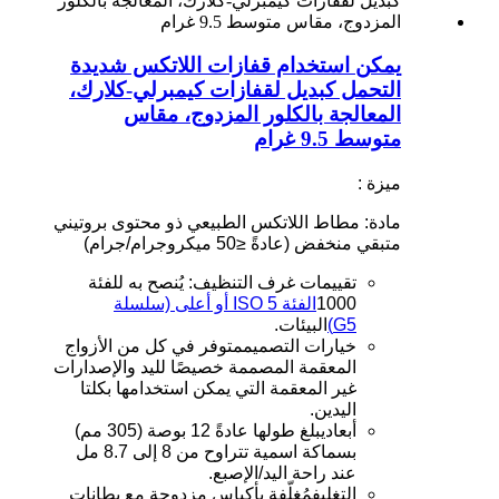
يمكن استخدام قفازات اللاتكس شديدة
التحمل كبديل لقفازات كيمبرلي-كلارك،
المعالجة بالكلور المزدوج، مقاس
متوسط ​​9.5 غرام
ميزة :
مادة
: مطاط اللاتكس الطبيعي ذو محتوى بروتيني
متبقي منخفض (عادةً ≤50 ميكروجرام/جرام)
تقييمات غرف التنظيف
: يُنصح به للفئة
1000
الفئة ISO 5 أو أعلى (سلسلة
G5)
البيئات.
خيارات التصميم
متوفر في كل من الأزواج
المعقمة المصممة خصيصًا لليد والإصدارات
غير المعقمة التي يمكن استخدامها بكلتا
اليدين.
أبعاد
يبلغ طولها عادةً 12 بوصة (305 مم)
بسماكة اسمية تتراوح من 8 إلى 8.7 مل
عند راحة اليد/الإصبع.
التغليف
مُغلّفة بأكياس مزدوجة مع بطانات