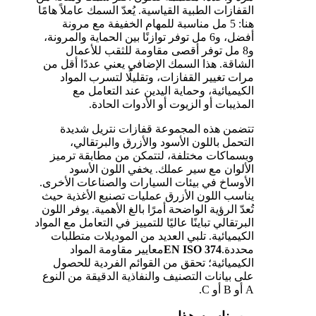
القفازات الطبية القياسية. يُعدّ السمك عاملاً هامًا
هنا: 5 مل مناسبة للمهام الخفيفة مع مرونة
أفضل، و6 مل توفر توازنًا بين الحماية والمرونة،
و8 مل توفر أقصى مقاومة للثقب للأعمال
الشاقة. هذا السمك الإضافي يعني عددًا أقل من
مرات تغيير القفازات، وتقليلًا لتسرب المواد
الكيميائية، وحماية اليدين عند التعامل مع
المذيبات أو الزيوت أو الأدوات الحادة.
تتضمن هذه المجموعة قفازات نتريل شديدة
التحمل باللون الأسود والأزرق والبرتقالي،
وبسماكات مختلفة، لتتمكن من مطابقة ترميز
الألوان مع سير عملك. يخفي اللون الأسود
الأوساخ في بيئات السيارات والصناعات الأخرى.
يناسب اللون الأزرق عمليات تصنيع الأغذية حيث
تُعدّ الرؤية الواضحة أمرًا بالغ الأهمية. يوفر اللون
البرتقالي تباينًا عاليًا للتمييز في التعامل مع المواد
الكيميائية. تلبي العديد من الموديلات متطلبات
محددة.
EN ISO 374
معايير مقاومة المواد
الكيميائية؛ تحقق من القوائم الفردية للحصول
على بيانات التصنيف والنفاذية الدقيقة من النوع
A أو B أو C.