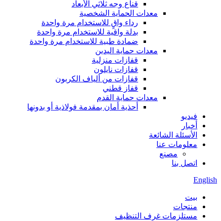
قناع وجه ثلاثي الأبعاد
معدات الحماية الشخصية
رداء واقٍ للاستخدام مرة واحدة
بدلة واقية للاستخدام مرة واحدة
ضمادة طبية للاستخدام مرة واحدة
معدات حماية اليدين
قفازات منزلية
قفازات نايلون
قفازات من ألياف الكربون
قفاز قطني
معدات حماية القدم
أحذية أمان بمقدمة فولاذية أو بدونها
فيديو
أخبار
الأسئلة الشائعة
معلومات عنا
مصنع
اتصل بنا
English
بيت
منتجات
مستلزمات غرف التنظيف