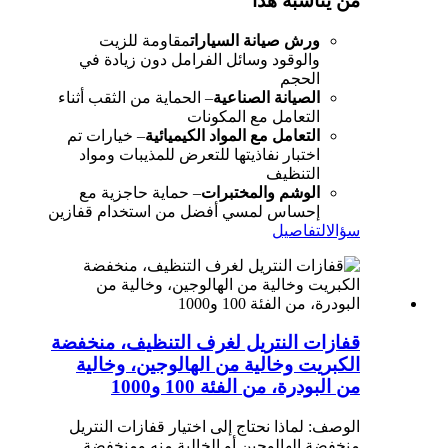
من يناسبه هذا
ورش صيانة السيارات
مقاومة للزيت
والوقود وسائل الفرامل دون زيادة في
الحجم
الصيانة الصناعية
– الحماية من الثقب أثناء
التعامل مع المكونات
التعامل مع المواد الكيميائية
– خيارات تم
اختبار نفاذيتها للتعرض للمذيبات ومواد
التنظيف
الوشم والمختبرات
– حماية حاجزية مع
إحساس لمسي أفضل من استخدام قفازين
سؤال
التفاصيل
قفازات النتريل لغرف التنظيف، منخفضة
الكبريت وخالية من الهالوجين، وخالية
من البودرة، من الفئة 100 و1000
الوصف: لماذا نحتاج إلى اختيار قفازات النتريل
منخفضة الهالوجين أو الخالية منه ومنخفضة