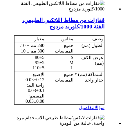
قفازات من مطاط اللاتكس الطبيعي،
الفئة 1000/كلوريد مزدوج
وصف
مقاس
معيار
الطول (مم)
جميع
240 مم ± 10،
المقاسات
300 مم ± 10
80±5
S
عرض الكف
95±5
M
(مم)
110±5
L
السماكة (مم) *
جميع
الإصبع:
0.12±0.03
جدار واحد
المقاسات
راحة اليد:
0.1±0.03
المعصم:
0.08±0.03
سؤال
التفاصيل