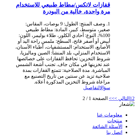
قفازات لاتكس/مطاط طبيعي للاستخدام
مرة واحدة، خالية من البودرة
1. وصف المنتج: الطول: 9 بوصات، المقاس:
صغير، متوسط، كبير، المادة: مطاط طبيعي
100%، النوع: أحادي الكلور، طلاء بوليمر، اللون:
أبيض أو أصفر فاتح، السطح: ملمس راحة اليد أو
الأصابع، الاستخدام: المستشفيات، أطباء الأسنان،
الاستخدام المنزلي، بلد المنشأ: الصين وماليزيا،
شروط التخزين: تحافظ القفازات على خصائصها
عند تخزينها في مكان جاف. تجنب أشعة الشمس
المباشرة. مدة الصلاحية: تتمتع القفازات بمدة
صلاحية تزيد عن سنتين من تاريخ التصنيع مع
مراعاة شروط التخزين المذكورة أعلاه.
سؤال
التفاصيل
2
1
التالي >
>>
الصفحة 1 / 2
معلومات عنا
منتجات
الأسئلة الشائعة
اتصل بنا