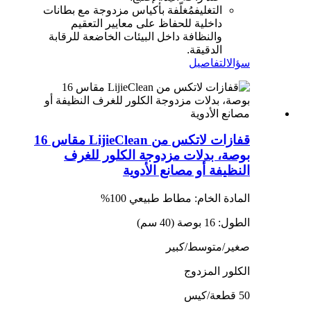
التغليف
مُغلّفة بأكياس مزدوجة مع بطانات
داخلية للحفاظ على معايير التعقيم
والنظافة داخل البيئات الخاضعة للرقابة
الدقيقة.
سؤال
التفاصيل
قفازات لاتكس من LijieClean مقاس 16
بوصة، بدلات مزدوجة الكلور للغرف
النظيفة أو مصانع الأدوية
المادة الخام: مطاط طبيعي 100%
الطول: 16 بوصة (40 سم)
صغير/متوسط/كبير
الكلور المزدوج
50 قطعة/كيس