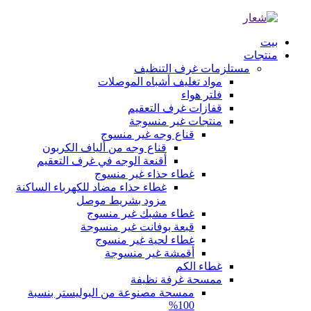
بيت
منتجات
مستلزمات غرف التنظيف
مواد تغليف أشباه الموصلات
فلتر هواء
قفازات غرف التعقيم
منتجات غير منسوجة
قناع وجه غير منسوج
قناع وجه من ألياف الكربون
أقنعة الوجه في غرف التعقيم
غطاء حذاء غير منسوج
غطاء حذاء مضاد للكهرباء الساكنة
مزود بشريط موصل
غطاء مشبك غير منسوج
قبعة بوفانت غير منسوجة
غطاء لحية غير منسوج
أقمشة غير منسوجة
غطاء الكم
ممسحة غرفة نظيفة
ممسحة مصنوعة من البوليستر بنسبة
100%