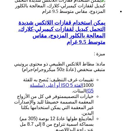
يمكن استخدام قفازات اللاتكس شديدة
التحمل كبديل لقفازات كيمبرلي-كلارك،
المعالجة بالكلور المزدوج، مقاس
متوسط ​​9.5 غرام
ميزة :
مادة
: مطاط اللاتكس الطبيعي ذو محتوى بروتيني
متبقي منخفض (عادةً ≤50 ميكروجرام/جرام)
تقييمات غرف التنظيف
: يُنصح به للفئة
1000
الفئة ISO 5 أو أعلى (سلسلة
G5)
البيئات.
خيارات التصميم
متوفر في كل من الأزواج
المعقمة المصممة خصيصًا لليد والإصدارات
غير المعقمة التي يمكن استخدامها بكلتا
اليدين.
أبعاد
يبلغ طولها عادةً 12 بوصة (305 مم)
بسماكة اسمية تتراوح من 8 إلى 8.7 مل
عند راحة اليد/الإصبع.