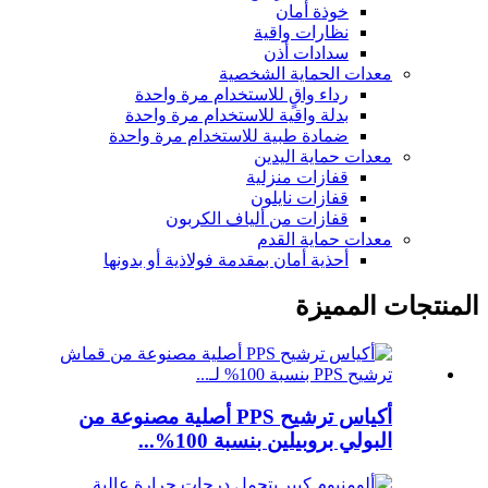
خوذة أمان
نظارات واقية
سدادات أذن
معدات الحماية الشخصية
رداء واقٍ للاستخدام مرة واحدة
بدلة واقية للاستخدام مرة واحدة
ضمادة طبية للاستخدام مرة واحدة
معدات حماية اليدين
قفازات منزلية
قفازات نايلون
قفازات من ألياف الكربون
معدات حماية القدم
أحذية أمان بمقدمة فولاذية أو بدونها
المنتجات المميزة
أكياس ترشيح PPS أصلية مصنوعة من
البولي بروبيلين بنسبة 100%...