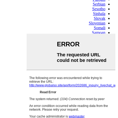
Serbian
Sesotho
Sinhala
Slovak
Slovenian
Somali
Samoan
Scots Gaelic
Shona
Sindhi
Sundanese
Swahili
Tajik
Tamil
Telugu
Thai
Ukrainian
Urdu
Uzbek
Vietnamese
Welsh
Xhosa
Yiddish
Yoruba
Zulu