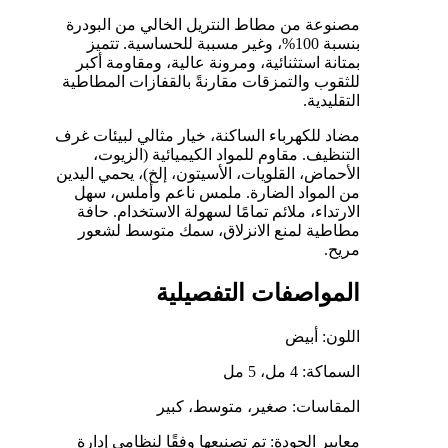
مصنوعة من مطاط النتريل الخالي من البودرة
بنسبة 100%، وغير مسببة للحساسية. تتميز
بمتانة استثنائية، ومرونة عالية، ومقاومة أكبر
للثقوب والتمزقات مقارنةً بالقفازات المطاطية
التقليدية.
مضاد للكهرباء الساكنة، خيار مثالي لبيئات غرف
التنظيف. مقاوم للمواد الكيميائية (الزيوت،
الأحماض، القلويات، الأسيتون، إلخ)، يحمي اليدين
من المواد الضارة. ملمس ناعم وأملس، سهل
الارتداء، ملائم تمامًا لسهولة الاستخدام. حافة
مطاطية لمنع الانزلاق، سمك متوسط ​​لشعور
مريح.
المواصفات التفصيلية
اللون: أبيض
السماكة: 4 مل، 5 مل
المقاسات: صغير، متوسط، كبير
معايير الجودة: تم تصنيعها وفقًا لنظامي إدارة