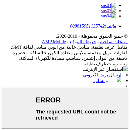
هاتف:
008615951135742
© جميع الحقوق محفوظة - 2010-2026.
منتجات ساخنة
-
خريطة الموقع
-
AMP Mobile
مناديل غرف نظيفة، مناديل خالية من الوبر، مناديل لفافة SMT،
قفازات نتريل معقمة، ملابس مضادة للكهرباء الساكنة، حصيرة
لاصقة من البولي إيثيلين، شباشب مضادة للكهرباء الساكنة،
مستلزمات غرف نظيفة
إرسال بريد إلكتروني
واتساب
x