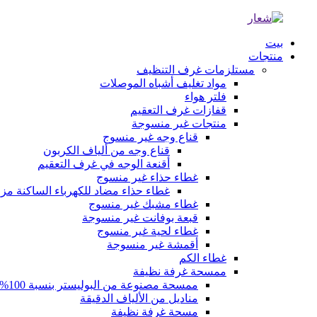
بيت
منتجات
مستلزمات غرف التنظيف
مواد تغليف أشباه الموصلات
فلتر هواء
قفازات غرف التعقيم
منتجات غير منسوجة
قناع وجه غير منسوج
قناع وجه من ألياف الكربون
أقنعة الوجه في غرف التعقيم
غطاء حذاء غير منسوج
غطاء حذاء مضاد للكهرباء الساكنة م
غطاء مشبك غير منسوج
قبعة بوفانت غير منسوجة
غطاء لحية غير منسوج
أقمشة غير منسوجة
غطاء الكم
ممسحة غرفة نظيفة
ممسحة مصنوعة من البوليستر بنسبة 100%
مناديل من الألياف الدقيقة
مسحة غرفة نظيفة