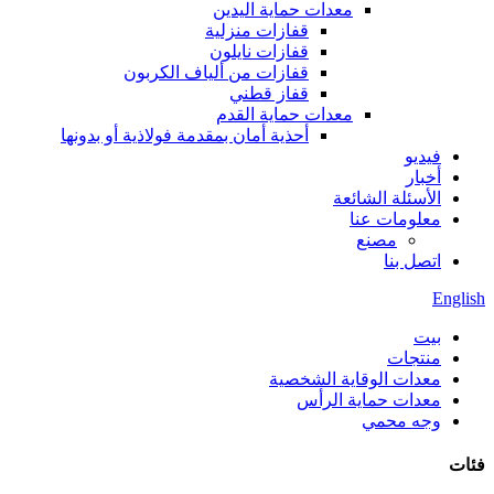
معدات حماية اليدين
قفازات منزلية
قفازات نايلون
قفازات من ألياف الكربون
قفاز قطني
معدات حماية القدم
أحذية أمان بمقدمة فولاذية أو بدونها
فيديو
أخبار
الأسئلة الشائعة
معلومات عنا
مصنع
اتصل بنا
English
بيت
منتجات
معدات الوقاية الشخصية
معدات حماية الرأس
وجه محمي
فئات