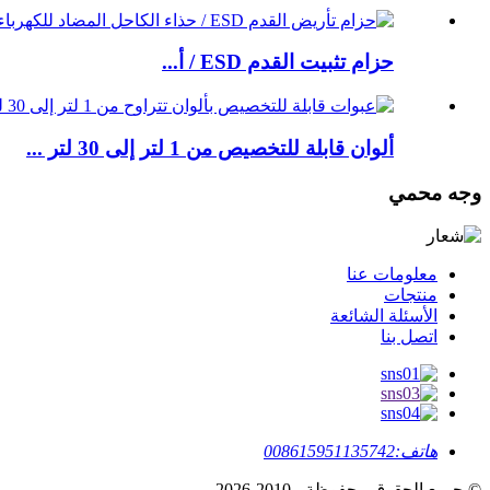
حزام تثبيت القدم ESD / أ...
ألوان قابلة للتخصيص من 1 لتر إلى 30 لتر ...
وجه محمي
معلومات عنا
منتجات
الأسئلة الشائعة
اتصل بنا
هاتف:
008615951135742
© جميع الحقوق محفوظة - 2010-2026.