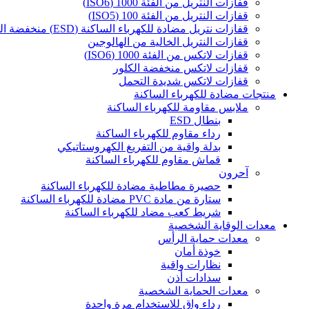
قفازات النتريل من الفئة 1000 (ISO6)
قفازات النتريل من الفئة 100 (ISO5)
قفازات نتريل مضادة للكهرباء الساكنة (ESD) منخفضة الكلور
قفازات النتريل الخالية من الهالوجين
قفازات لاتكس من الفئة 1000 (ISO6)
قفازات لاتكس منخفضة الكلور
قفازات لاتكس شديدة التحمل
منتجات مضادة للكهرباء الساكنة
ملابس مقاومة للكهرباء الساكنة
بنطال ESD
رداء مقاوم للكهرباء الساكنة
بدلة واقية من التفريغ الكهروستاتيكي
قماش مقاوم للكهرباء الساكنة
آحرون
حصيرة مطاطية مضادة للكهرباء الساكنة
ستارة من مادة PVC مضادة للكهرباء الساكنة
شريط كعب مضاد للكهرباء الساكنة
معدات الوقاية الشخصية
معدات حماية الرأس
خوذة أمان
نظارات واقية
سدادات أذن
معدات الحماية الشخصية
رداء واقٍ للاستخدام مرة واحدة