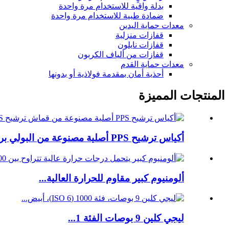
بدلة واقية للاستخدام مرة واحدة
ضمادة طبية للاستخدام مرة واحدة
معدات حماية اليدين
قفازات منزلية
قفازات نايلون
قفازات من ألياف الكربون
معدات حماية القدم
أحذية أمان بمقدمة فولاذية أو بدونها
المنتجات المميزة
أكياس ترشيح PPS أصلية مصنوعة من البولي بروبيلين بنسبة 100%...
ألومنيوم كبير مقاوم للحرارة العالية...
ليجي كلين 9 بوصات الفئة 1...