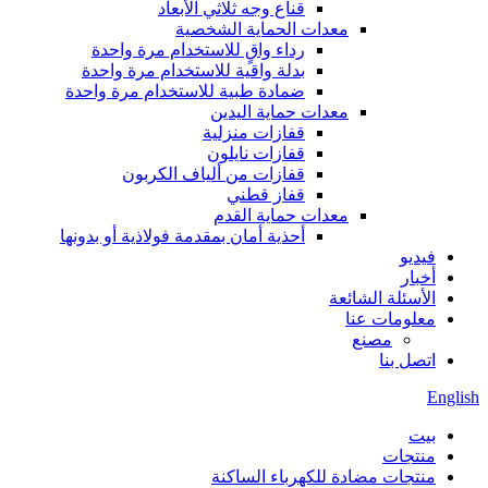
قناع وجه ثلاثي الأبعاد
معدات الحماية الشخصية
رداء واقٍ للاستخدام مرة واحدة
بدلة واقية للاستخدام مرة واحدة
ضمادة طبية للاستخدام مرة واحدة
معدات حماية اليدين
قفازات منزلية
قفازات نايلون
قفازات من ألياف الكربون
قفاز قطني
معدات حماية القدم
أحذية أمان بمقدمة فولاذية أو بدونها
فيديو
أخبار
الأسئلة الشائعة
معلومات عنا
مصنع
اتصل بنا
English
بيت
منتجات
منتجات مضادة للكهرباء الساكنة