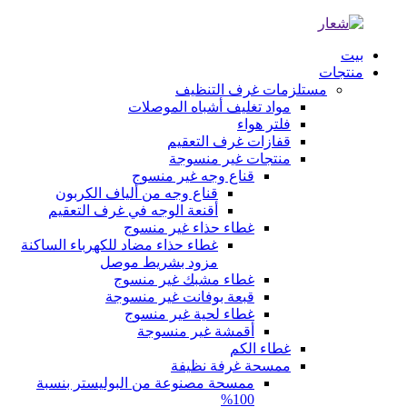
بيت
منتجات
مستلزمات غرف التنظيف
مواد تغليف أشباه الموصلات
فلتر هواء
قفازات غرف التعقيم
منتجات غير منسوجة
قناع وجه غير منسوج
قناع وجه من ألياف الكربون
أقنعة الوجه في غرف التعقيم
غطاء حذاء غير منسوج
غطاء حذاء مضاد للكهرباء الساكنة
مزود بشريط موصل
غطاء مشبك غير منسوج
قبعة بوفانت غير منسوجة
غطاء لحية غير منسوج
أقمشة غير منسوجة
غطاء الكم
ممسحة غرفة نظيفة
ممسحة مصنوعة من البوليستر بنسبة
100%