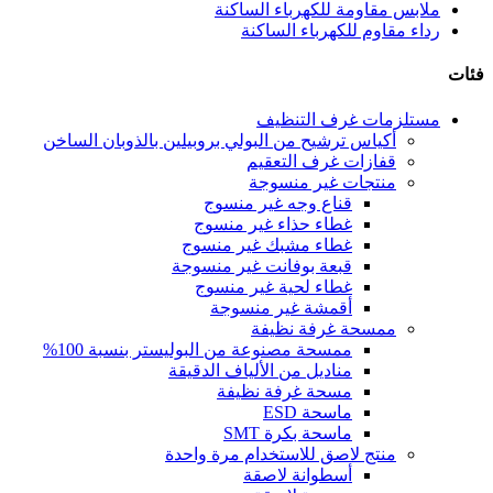
ملابس مقاومة للكهرباء الساكنة
رداء مقاوم للكهرباء الساكنة
فئات
مستلزمات غرف التنظيف
أكياس ترشيح من البولي بروبيلين بالذوبان الساخن
قفازات غرف التعقيم
منتجات غير منسوجة
قناع وجه غير منسوج
غطاء حذاء غير منسوج
غطاء مشبك غير منسوج
قبعة بوفانت غير منسوجة
غطاء لحية غير منسوج
أقمشة غير منسوجة
ممسحة غرفة نظيفة
ممسحة مصنوعة من البوليستر بنسبة 100%
مناديل من الألياف الدقيقة
مسحة غرفة نظيفة
ماسحة ESD
ماسحة بكرة SMT
منتج لاصق للاستخدام مرة واحدة
أسطوانة لاصقة