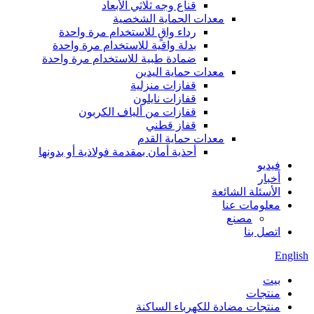
قناع وجه ثلاثي الأبعاد
معدات الحماية الشخصية
رداء واقٍ للاستخدام مرة واحدة
بدلة واقية للاستخدام مرة واحدة
ضمادة طبية للاستخدام مرة واحدة
معدات حماية اليدين
قفازات منزلية
قفازات نايلون
قفازات من ألياف الكربون
قفاز قطني
معدات حماية القدم
أحذية أمان بمقدمة فولاذية أو بدونها
فيديو
أخبار
الأسئلة الشائعة
معلومات عنا
مصنع
اتصل بنا
English
بيت
منتجات
منتجات مضادة للكهرباء الساكنة