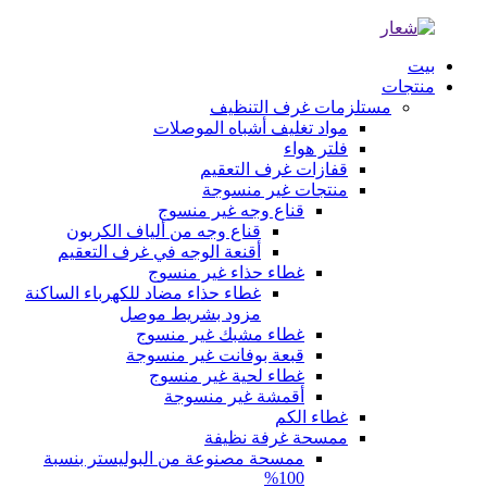
بيت
منتجات
مستلزمات غرف التنظيف
مواد تغليف أشباه الموصلات
فلتر هواء
قفازات غرف التعقيم
منتجات غير منسوجة
قناع وجه غير منسوج
قناع وجه من ألياف الكربون
أقنعة الوجه في غرف التعقيم
غطاء حذاء غير منسوج
غطاء حذاء مضاد للكهرباء الساكنة
مزود بشريط موصل
غطاء مشبك غير منسوج
قبعة بوفانت غير منسوجة
غطاء لحية غير منسوج
أقمشة غير منسوجة
غطاء الكم
ممسحة غرفة نظيفة
ممسحة مصنوعة من البوليستر بنسبة
100%