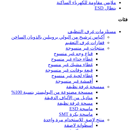
ملابس مقاومة للكهرباء الساكنة
بنطال ESD
فئات
مستلزمات غرف التنظيف
أكياس ترشيح من البولي بروبيلين بالذوبان الساخن
قفازات غرف التعقيم
منتجات غير منسوجة
قناع وجه غير منسوج
غطاء حذاء غير منسوج
غطاء مشبك غير منسوج
قبعة بوفانت غير منسوجة
غطاء لحية غير منسوج
أقمشة غير منسوجة
ممسحة غرفة نظيفة
ممسحة مصنوعة من البوليستر بنسبة 100%
مناديل من الألياف الدقيقة
مسحة غرفة نظيفة
ماسحة ESD
ماسحة بكرة SMT
منتج لاصق للاستخدام مرة واحدة
أسطوانة لاصقة