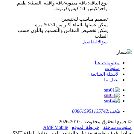
نوع الياقة: ياقة مطوية/ياقة واقفة. التعبئة: طقم
واحد/كيس؛ 50 كيس/كرتونة.
تصميم مناسب للجنسين
يمكن غسلها بالماء أكثر من 30-50 مرة
يمكن تخصيص المقاس والتصميم واللون حسب
الطلب
سؤال
التفاصيل
معلومات عنا
منتجات
الأسئلة الشائعة
اتصل بنا
هاتف:
008615951135742
© جميع الحقوق محفوظة - 2010-2026.
منتجات ساخنة
-
خريطة الموقع
-
AMP Mobile
مناديل غرف نظيفة، مناديل خالية من الوبر، مناديل لفافة SMT،