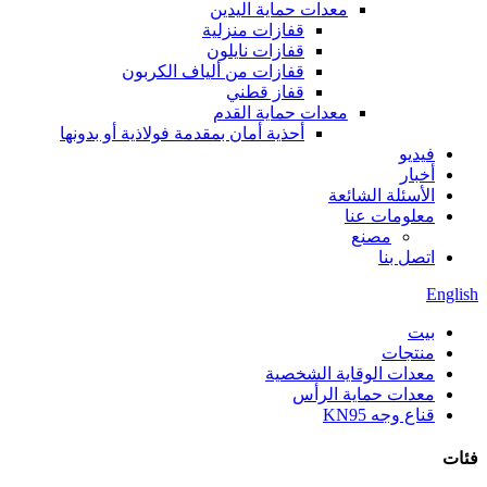
معدات حماية اليدين
قفازات منزلية
قفازات نايلون
قفازات من ألياف الكربون
قفاز قطني
معدات حماية القدم
أحذية أمان بمقدمة فولاذية أو بدونها
فيديو
أخبار
الأسئلة الشائعة
معلومات عنا
مصنع
اتصل بنا
English
بيت
منتجات
معدات الوقاية الشخصية
معدات حماية الرأس
قناع وجه KN95
فئات