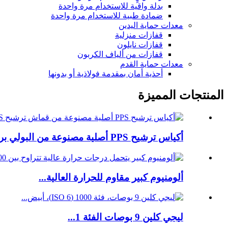
بدلة واقية للاستخدام مرة واحدة
ضمادة طبية للاستخدام مرة واحدة
معدات حماية اليدين
قفازات منزلية
قفازات نايلون
قفازات من ألياف الكربون
معدات حماية القدم
أحذية أمان بمقدمة فولاذية أو بدونها
المنتجات المميزة
أكياس ترشيح PPS أصلية مصنوعة من البولي بروبيلين بنسبة 100%...
ألومنيوم كبير مقاوم للحرارة العالية...
ليجي كلين 9 بوصات الفئة 1...