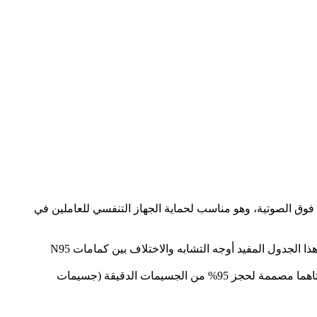
 باستخدام اللحام بالموجات فوق الصوتية، وهو مناسب لحماية الجهاز التنفسي للعاملين في
مع تشابه الأسماء، قد يصعب فهم الفرق بين كمامات N95 وKN95. ما هي كمامات KN95، وهل هي نفسها كمامات N95؟ يوضح هذا الجدول المفيد أوجه التشابه والاختلاف بين كمامات N95
يهتم الكثير من المستخدمين بنسبة الجسيمات التي تحجزها الكمامات. وبناءً على هذا المعيار، تتساوى كمامات N95 وKN95. فكلتاهما مصممة لحجز 95% من الجسيمات الدقيقة (جسيمات