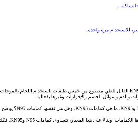
أقنعة KN95 هي المعايير الصينية للأقنعة. قناع التنفس KN95 القابل للطي مصنوع من خمس طبقات
ت والدم وسوائل الجسم والإفرازات وغيرها بفعالية.