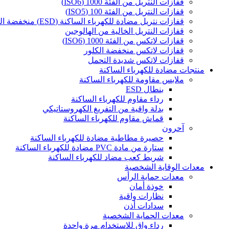
قفازات النتريل من الفئة 1000 (ISO6)
قفازات النتريل من الفئة 100 (ISO5)
قفازات نتريل مضادة للكهرباء الساكنة (ESD) منخفضة الكلور
قفازات النتريل الخالية من الهالوجين
قفازات لاتكس من الفئة 1000 (ISO6)
قفازات لاتكس منخفضة الكلور
قفازات لاتكس شديدة التحمل
منتجات مضادة للكهرباء الساكنة
ملابس مقاومة للكهرباء الساكنة
بنطال ESD
رداء مقاوم للكهرباء الساكنة
بدلة واقية من التفريغ الكهروستاتيكي
قماش مقاوم للكهرباء الساكنة
آحرون
حصيرة مطاطية مضادة للكهرباء الساكنة
ستارة من مادة PVC مضادة للكهرباء الساكنة
شريط كعب مضاد للكهرباء الساكنة
معدات الوقاية الشخصية
معدات حماية الرأس
خوذة أمان
نظارات واقية
سدادات أذن
معدات الحماية الشخصية
رداء واقٍ للاستخدام مرة واحدة