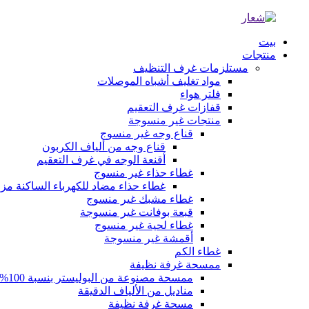
بيت
منتجات
مستلزمات غرف التنظيف
مواد تغليف أشباه الموصلات
فلتر هواء
قفازات غرف التعقيم
منتجات غير منسوجة
قناع وجه غير منسوج
قناع وجه من ألياف الكربون
أقنعة الوجه في غرف التعقيم
غطاء حذاء غير منسوج
غطاء حذاء مضاد للكهرباء الساكنة م
غطاء مشبك غير منسوج
قبعة بوفانت غير منسوجة
غطاء لحية غير منسوج
أقمشة غير منسوجة
غطاء الكم
ممسحة غرفة نظيفة
ممسحة مصنوعة من البوليستر بنسبة 100%
مناديل من الألياف الدقيقة
مسحة غرفة نظيفة