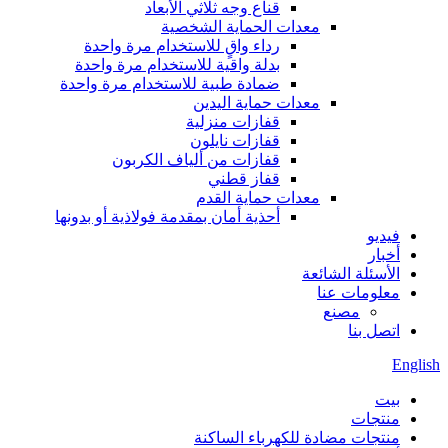
قناع وجه ثلاثي الأبعاد
معدات الحماية الشخصية
رداء واقٍ للاستخدام مرة واحدة
بدلة واقية للاستخدام مرة واحدة
ضمادة طبية للاستخدام مرة واحدة
معدات حماية اليدين
قفازات منزلية
قفازات نايلون
قفازات من ألياف الكربون
قفاز قطني
معدات حماية القدم
أحذية أمان بمقدمة فولاذية أو بدونها
فيديو
أخبار
الأسئلة الشائعة
معلومات عنا
مصنع
اتصل بنا
English
بيت
منتجات
منتجات مضادة للكهرباء الساكنة