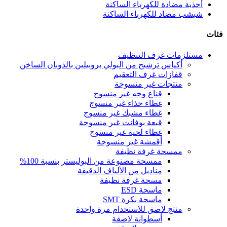
أحذية مضادة للكهرباء الساكنة
شبشب مضاد للكهرباء الساكنة
فئات
مستلزمات غرف التنظيف
أكياس ترشيح من البولي بروبيلين بالذوبان الساخن
قفازات غرف التعقيم
منتجات غير منسوجة
قناع وجه غير منسوج
غطاء حذاء غير منسوج
غطاء مشبك غير منسوج
قبعة بوفانت غير منسوجة
غطاء لحية غير منسوج
أقمشة غير منسوجة
ممسحة غرفة نظيفة
ممسحة مصنوعة من البوليستر بنسبة 100%
مناديل من الألياف الدقيقة
مسحة غرفة نظيفة
ماسحة ESD
ماسحة بكرة SMT
منتج لاصق للاستخدام مرة واحدة
أسطوانة لاصقة