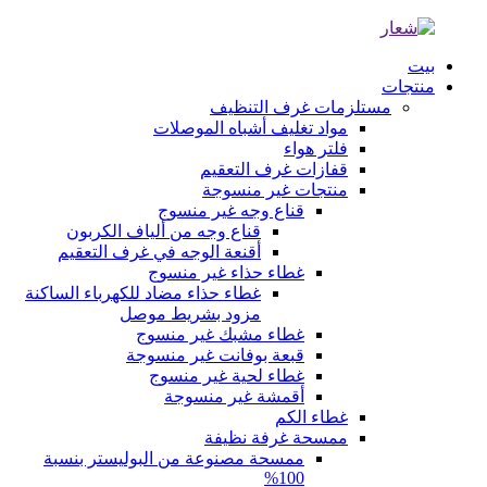
بيت
منتجات
مستلزمات غرف التنظيف
مواد تغليف أشباه الموصلات
فلتر هواء
قفازات غرف التعقيم
منتجات غير منسوجة
قناع وجه غير منسوج
قناع وجه من ألياف الكربون
أقنعة الوجه في غرف التعقيم
غطاء حذاء غير منسوج
غطاء حذاء مضاد للكهرباء الساكنة
مزود بشريط موصل
غطاء مشبك غير منسوج
قبعة بوفانت غير منسوجة
غطاء لحية غير منسوج
أقمشة غير منسوجة
غطاء الكم
ممسحة غرفة نظيفة
ممسحة مصنوعة من البوليستر بنسبة
100%