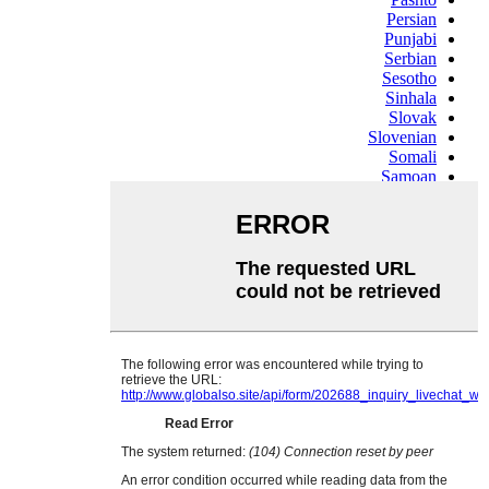
Persian
Punjabi
Serbian
Sesotho
Sinhala
Slovak
Slovenian
Somali
Samoan
Scots Gaelic
Shona
Sindhi
Sundanese
Swahili
Tajik
Tamil
Telugu
Thai
Ukrainian
Urdu
Uzbek
Vietnamese
Welsh
Xhosa