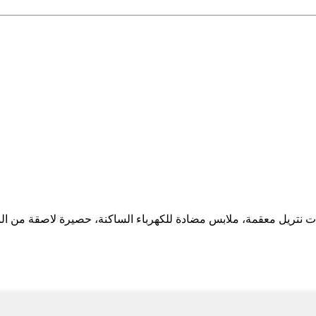
ف نظيفة، مناديل خالية من الوبر، مناديل لفافة SMT، قفازات نتريل معقمة، ملابس مضادة للكهرباء 