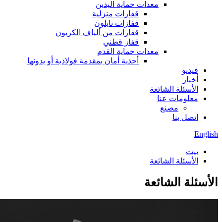
معدات حماية اليدين
قفازات منزلية
قفازات نايلون
قفازات من ألياف الكربون
قفاز قطني
معدات حماية القدم
أحذية أمان بمقدمة فولاذية أو بدونها
فيديو
أخبار
الأسئلة الشائعة
معلومات عنا
مصنع
اتصل بنا
English
بيت
الأسئلة الشائعة
الأسئلة الشائعة