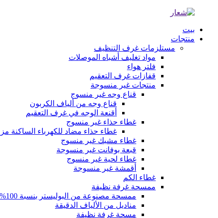
بيت
منتجات
مستلزمات غرف التنظيف
مواد تغليف أشباه الموصلات
فلتر هواء
قفازات غرف التعقيم
منتجات غير منسوجة
قناع وجه غير منسوج
قناع وجه من ألياف الكربون
أقنعة الوجه في غرف التعقيم
غطاء حذاء غير منسوج
غطاء حذاء مضاد للكهرباء الساكنة م
غطاء مشبك غير منسوج
قبعة بوفانت غير منسوجة
غطاء لحية غير منسوج
أقمشة غير منسوجة
غطاء الكم
ممسحة غرفة نظيفة
ممسحة مصنوعة من البوليستر بنسبة 100%
مناديل من الألياف الدقيقة
مسحة غرفة نظيفة