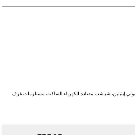
الساكنة، حصيرة لاصقة من البولي إيثيلين، شباشب مضادة للكهرباء الساكنة، مستلزمات غرف