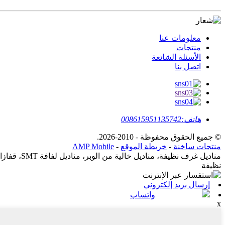
معلومات عنا
منتجات
الأسئلة الشائعة
اتصل بنا
هاتف:
008615951135742
© جميع الحقوق محفوظة - 2010-2026.
منتجات ساخنة
-
خريطة الموقع
-
AMP Mobile
مناديل غر
نظيفة
إرسال بريد إلكتروني
واتساب
x