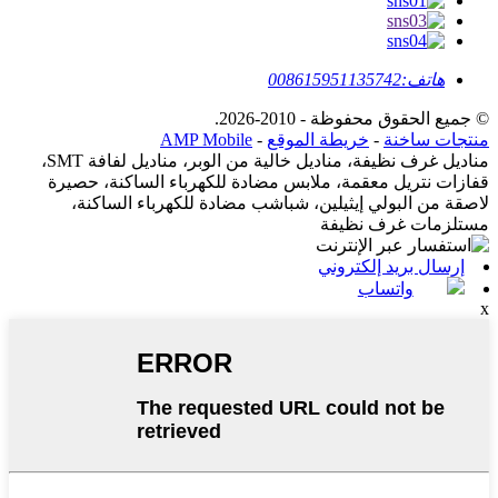
هاتف:
008615951135742
© جميع الحقوق محفوظة - 2010-2026.
منتجات ساخنة
-
خريطة الموقع
-
AMP Mobile
مناديل غرف نظيفة، مناديل خالية من الوبر، مناديل لفافة SMT،
قفازات نتريل معقمة، ملابس مضادة للكهرباء الساكنة، حصيرة
لاصقة من البولي إيثيلين، شباشب مضادة للكهرباء الساكنة،
مستلزمات غرف نظيفة
إرسال بريد إلكتروني
واتساب
x