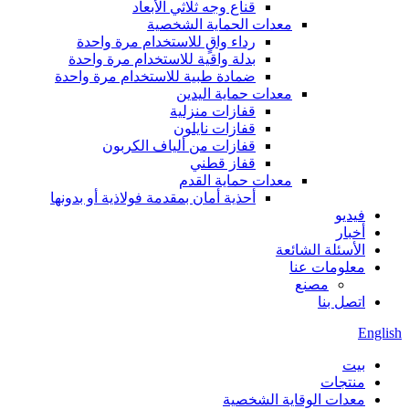
قناع وجه ثلاثي الأبعاد
معدات الحماية الشخصية
رداء واقٍ للاستخدام مرة واحدة
بدلة واقية للاستخدام مرة واحدة
ضمادة طبية للاستخدام مرة واحدة
معدات حماية اليدين
قفازات منزلية
قفازات نايلون
قفازات من ألياف الكربون
قفاز قطني
معدات حماية القدم
أحذية أمان بمقدمة فولاذية أو بدونها
فيديو
أخبار
الأسئلة الشائعة
معلومات عنا
مصنع
اتصل بنا
English
بيت
منتجات
معدات الوقاية الشخصية