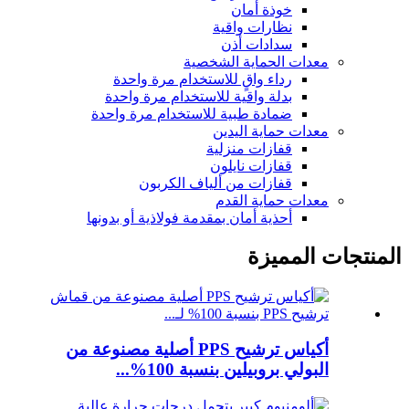
خوذة أمان
نظارات واقية
سدادات أذن
معدات الحماية الشخصية
رداء واقٍ للاستخدام مرة واحدة
بدلة واقية للاستخدام مرة واحدة
ضمادة طبية للاستخدام مرة واحدة
معدات حماية اليدين
قفازات منزلية
قفازات نايلون
قفازات من ألياف الكربون
معدات حماية القدم
أحذية أمان بمقدمة فولاذية أو بدونها
المنتجات المميزة
أكياس ترشيح PPS أصلية مصنوعة من
البولي بروبيلين بنسبة 100%...