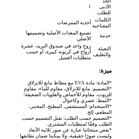
الحد
1
الأدنى
للطلب
الكلمات
أحذية الممرضات
المفتاحية
تصنيع المعدات الأصلية وتصميمها
خدمة
الأصلي
زوج واحد في صندوق البريد، عشرة
التعبئة
أزواج في كرتونة كبيرة، أو حسب
والتغليف
متطلبات العميل
ميزة:
*المادة: مادة EVA مع مطاط مانع للانزلاق
*التصميم: مانع للانزلاق، مقاوم للماء، مقاوم
للزيوت، مقاوم للأحماض والقلويات الضعيفة؛
*النمط: عصري وكاجوال
*الاستخدام: المستشفى، المطبخ، المختبر،
المطعم، إلخ.
*
التصميم حسب الطلب: نقبل التصميم حسب
الطلب وفقًا لمتطلبات المشتري.
*بعض منتجاتنا عبارة عن صور ثلاثية الأبعاد
وليست صورًا حقيقية، ولا يمكننا ضمان تطابقها