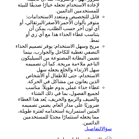
لإعادة الاستخدام تجعله خيارًا صديقًا للبيئة
للمستخدمين الدائمين.
قابل للتخصيص ومتعدد الاستخدامات:
متوفر بألوان الأحمر/الأصفر/البرتقالي، أو
أي لون آخر حسب الطلب، يمكن أن
يتناسب غطاء الحذاء هذا مع أي زي أو
نمط.
مريح وسهل الاستخدام: يوفر تصميم الحذاء
النصفي تغطية للكاحل والجوارب، بينما
تضمن البطانة المصنوعة من السيليكون
الناعم ملاءمة مريحة. كما أن تصميمه
سهل الارتداء والخلع يجعله سهل
الاستخدام، حتى للأطفال أو الأشخاص
الذين يعانون من مشاكل في الحركة.
غطاء حذاء عملي يدوم طويلاً: مناسب
لجميع الفصول، بما في ذلك الشتاء
والصيف والربيع والخريف، يُعد هذا الغطاء
ضروريًا على مدار العام. يضمن تصميمه
المتين استمرارية استخدامه لفترة طويلة،
مما يجعله استثمارًا مجديًا للمستخدمين
الدائمين.
سؤال
التفاصيل