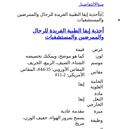
سؤال
التفاصيل
أحذية إيفا الطبية الفريدة للرجال
والممرضين والمستشفيات
غرض
قيمة
لون
كما هو موضح، ويمكنك تخصيصه
موسم
الشتاء، الصيف، الربيع، الخريف
المقاس الأوروبي: 35-44#، المقاس
مقاس
الأمريكي: 2-11#
الخامة
إيفا
العلوية
مادة
النعل
إيفا
الخارجي
ميزة
مقدمة عادية
يسمح بمرور الهواء، خفيف الوزن،
وظيفة
مريح