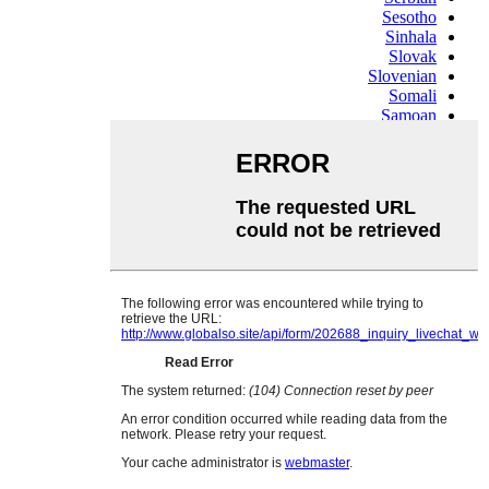
Sesotho
Sinhala
Slovak
Slovenian
Somali
Samoan
Scots Gaelic
Shona
Sindhi
Sundanese
Swahili
Tajik
Tamil
Telugu
Thai
Ukrainian
Urdu
Uzbek
Vietnamese
Welsh
Xhosa
Yiddish
Yoruba
Zulu
Kinyarwanda