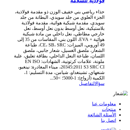
فولاذية للسلامة
حذاء رياضي بني خفيف الوزن ذو مقدمة فولاذية،
الجزء العلوي من جلد سويدي، البطانة من جلد
سويدي، مقدمة شبكية هوائية، مقدمة فولاذية
بلاستيكية، نعل أوسط بدون نعل أوسط، نعل
خارجي مطاطي، نعل داخلي من مادة شبكية
هوائية + EVA، اللون بني، المقاسات من 35 إلى
49 أوروبي، الميزات: CE، SB، SRC، طباعة
الشعار، ملصق الغسيل، شعار جانبي، ملصق
اللسان، طباعة النعل الداخلي، بطاقة تعليق، علبة
ملونة، علامات كرتونية، الشهادات: EN ISO
20345:2011 S3 SRC CI، ميناء المغادرة: نينغبو،
شنغهاي، تشينغداو، شيامن، مدة التسليم: 1،
الكمية (أزواج): 1-5000؛ >50...
سؤال
التفاصيل
معلومات عنا
منتجات
الأسئلة الشائعة
اتصل بنا