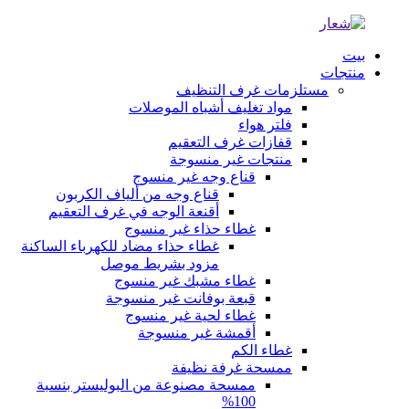
بيت
منتجات
مستلزمات غرف التنظيف
مواد تغليف أشباه الموصلات
فلتر هواء
قفازات غرف التعقيم
منتجات غير منسوجة
قناع وجه غير منسوج
قناع وجه من ألياف الكربون
أقنعة الوجه في غرف التعقيم
غطاء حذاء غير منسوج
غطاء حذاء مضاد للكهرباء الساكنة
مزود بشريط موصل
غطاء مشبك غير منسوج
قبعة بوفانت غير منسوجة
غطاء لحية غير منسوج
أقمشة غير منسوجة
غطاء الكم
ممسحة غرفة نظيفة
ممسحة مصنوعة من البوليستر بنسبة
100%