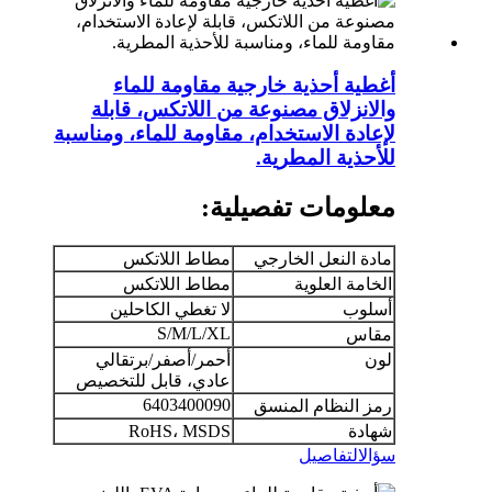
أغطية أحذية خارجية مقاومة للماء
والانزلاق مصنوعة من اللاتكس، قابلة
لإعادة الاستخدام، مقاومة للماء، ومناسبة
للأحذية المطرية.
معلومات تفصيلية:
مادة النعل الخارجي
مطاط اللاتكس
الخامة العلوية
مطاط اللاتكس
أسلوب
لا تغطي الكاحلين
S/M/L/XL
مقاس
لون
أحمر/أصفر/برتقالي
عادي، قابل للتخصيص
6403400090
رمز النظام المنسق
شهادة
RoHS، MSDS
سؤال
التفاصيل