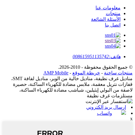
معلومات عنا
منتجات
الأسئلة الشائعة
اتصل بنا
هاتف:
008615951135742
© جميع الحقوق محفوظة - 2010-2026.
منتجات ساخنة
-
خريطة الموقع
-
AMP Mobile
مناديل غرف نظيفة، مناديل خالية من الوبر، مناديل لفافة SMT،
قفازات نتريل معقمة، ملابس مضادة للكهرباء الساكنة، حصيرة
لاصقة من البولي إيثيلين، شباشب مضادة للكهرباء الساكنة،
مستلزمات غرف نظيفة
إرسال بريد إلكتروني
واتساب
x