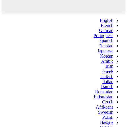
English
French
German
Portuguese
Spanish
Russian
Japanese
Korean
Arabic
Irish
Greek
Turkish
Italian
Danish
Romanian
Indonesian
Czech
Afrikaans
Swedish
Polish
Basque