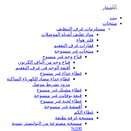
بيت
منتجات
مستلزمات غرف التنظيف
مواد تغليف أشباه الموصلات
فلتر هواء
قفازات غرف التعقيم
منتجات غير منسوجة
قناع وجه غير منسوج
قناع وجه من ألياف الكربون
أقنعة الوجه في غرف التعقيم
غطاء حذاء غير منسوج
غطاء حذاء مضاد للكهرباء الساكنة
مزود بشريط موصل
غطاء مشبك غير منسوج
قبعة بوفانت غير منسوجة
غطاء لحية غير منسوج
أقمشة غير منسوجة
غطاء الكم
ممسحة غرفة نظيفة
ممسحة مصنوعة من البوليستر بنسبة
100%