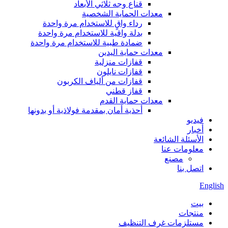
قناع وجه ثلاثي الأبعاد
معدات الحماية الشخصية
رداء واقٍ للاستخدام مرة واحدة
بدلة واقية للاستخدام مرة واحدة
ضمادة طبية للاستخدام مرة واحدة
معدات حماية اليدين
قفازات منزلية
قفازات نايلون
قفازات من ألياف الكربون
قفاز قطني
معدات حماية القدم
أحذية أمان بمقدمة فولاذية أو بدونها
فيديو
أخبار
الأسئلة الشائعة
معلومات عنا
مصنع
اتصل بنا
English
بيت
منتجات
مستلزمات غرف التنظيف