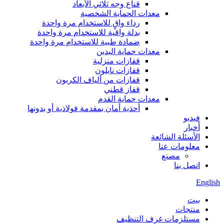
قناع وجه ثلاثي الأبعاد
معدات الحماية الشخصية
رداء واقٍ للاستخدام مرة واحدة
بدلة واقية للاستخدام مرة واحدة
ضمادة طبية للاستخدام مرة واحدة
معدات حماية اليدين
قفازات منزلية
قفازات نايلون
قفازات من ألياف الكربون
قفاز قطني
معدات حماية القدم
أحذية أمان بمقدمة فولاذية أو بدونها
فيديو
أخبار
الأسئلة الشائعة
معلومات عنا
مصنع
اتصل بنا
English
بيت
منتجات
مستلزمات غرف التنظيف