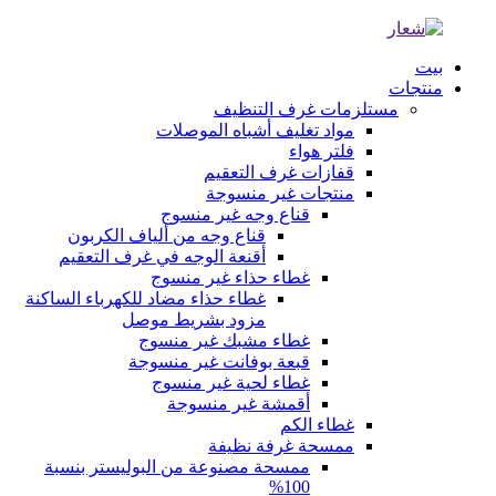
بيت
منتجات
مستلزمات غرف التنظيف
مواد تغليف أشباه الموصلات
فلتر هواء
قفازات غرف التعقيم
منتجات غير منسوجة
قناع وجه غير منسوج
قناع وجه من ألياف الكربون
أقنعة الوجه في غرف التعقيم
غطاء حذاء غير منسوج
غطاء حذاء مضاد للكهرباء الساكنة
مزود بشريط موصل
غطاء مشبك غير منسوج
قبعة بوفانت غير منسوجة
غطاء لحية غير منسوج
أقمشة غير منسوجة
غطاء الكم
ممسحة غرفة نظيفة
ممسحة مصنوعة من البوليستر بنسبة
100%