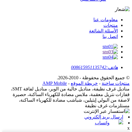
معلومات عنا
منتجات
الأسئلة الشائعة
اتصل بنا
هاتف:
008615951135742
© جميع الحقوق محفوظة - 2010-2026.
منتجات ساخنة
-
خريطة الموقع
-
AMP Mobile
مناديل غرف نظيفة، مناديل خالية من الوبر، مناديل لفافة SMT،
قفازات نتريل معقمة، ملابس مضادة للكهرباء الساكنة، حصيرة
لاصقة من البولي إيثيلين، شباشب مضادة للكهرباء الساكنة،
مستلزمات غرف نظيفة
إرسال بريد إلكتروني
واتساب
x