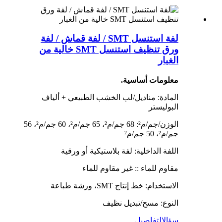
لفة استنسل SMT / لفة قماش / لفة
ورق تنظيف استنسل SMT خالية من
الغبار
معلومات أساسية.
المادة: مناديل/لب الخشب الطبيعي + ألياف
البوليستر
الوزن/جم/م²: 68 جم/م²، 65 جم/م²، 60 جم/م²، 56
جم/م²، 50 جم/م²
اللفة الداخلية: لفة بلاستيكية أو ورقية
مقاوم للماء :: غير مقاوم للماء
الاستخدام: خط إنتاج SMT، ورشة طباعة
النوع: مسح/تبديل نظيف
سؤال
التفاصيل