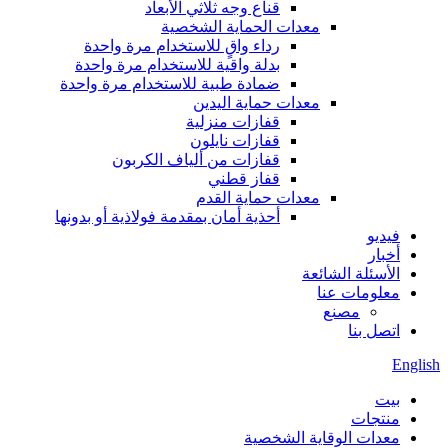
قناع وجه ثلاثي الأبعاد
معدات الحماية الشخصية
رداء واقٍ للاستخدام مرة واحدة
بدلة واقية للاستخدام مرة واحدة
ضمادة طبية للاستخدام مرة واحدة
معدات حماية اليدين
قفازات منزلية
قفازات نايلون
قفازات من ألياف الكربون
قفاز قطني
معدات حماية القدم
أحذية أمان بمقدمة فولاذية أو بدونها
فيديو
أخبار
الأسئلة الشائعة
معلومات عنا
مصنع
اتصل بنا
English
بيت
منتجات
معدات الوقاية الشخصية