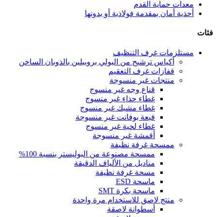
معدات حماية القدم
أحذية أمان بمقدمة فولاذية أو بدونها
فئات
مستلزمات غرف التنظيف
أكياس ترشيح من البولي بروبيلين بالذوبان الساخن
قفازات غرف التعقيم
منتجات غير منسوجة
قناع وجه غير منسوج
غطاء حذاء غير منسوج
غطاء مشبك غير منسوج
قبعة بوفانت غير منسوجة
غطاء لحية غير منسوج
أقمشة غير منسوجة
ممسحة غرفة نظيفة
ممسحة مصنوعة من البوليستر بنسبة 100%
مناديل من الألياف الدقيقة
مسحة غرفة نظيفة
ماسحة ESD
ماسحة بكرة SMT
منتج لاصق للاستخدام مرة واحدة
أسطوانة لاصقة