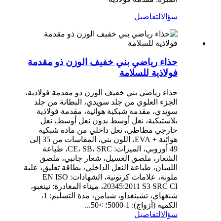
سؤال
التفاصيل
حذاء رياضي بني خفيف الوزن ذو مقدمة
فولاذية للسلامة
حذاء رياضي بني خفيف الوزن ذو مقدمة فولاذية،
الجزء العلوي من جلد سويدي، البطانة من جلد
سويدي، مقدمة شبكية هوائية، مقدمة فولاذية
بلاستيكية، نعل أوسط بدون نعل أوسط، نعل
خارجي مطاطي، نعل داخلي من مادة شبكية
هوائية + EVA، اللون بني، المقاسات من 35 إلى
49 أوروبي، الميزات: CE، SB، SRC، طباعة
الشعار، ملصق الغسيل، شعار جانبي، ملصق
اللسان، طباعة النعل الداخلي، بطاقة تعليق، علبة
ملونة، علامات كرتونية، الشهادات: EN ISO
20345:2011 S3 SRC CI، ميناء المغادرة: نينغبو،
شنغهاي، تشينغداو، شيامن، مدة التسليم: 1،
الكمية (أزواج): 1-5000؛ >50...
سؤال
التفاصيل