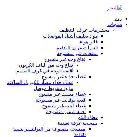
بيت
منتجات
مستلزمات غرف التنظيف
مواد تغليف أشباه الموصلات
فلتر هواء
قفازات غرف التعقيم
منتجات غير منسوجة
قناع وجه غير منسوج
قناع وجه من ألياف الكربون
أقنعة الوجه في غرف التعقيم
غطاء حذاء غير منسوج
غطاء حذاء مضاد للكهرباء الساكنة
مزود بشريط موصل
غطاء مشبك غير منسوج
قبعة بوفانت غير منسوجة
غطاء لحية غير منسوج
أقمشة غير منسوجة
غطاء الكم
ممسحة غرفة نظيفة
ممسحة مصنوعة من البوليستر بنسبة
100%