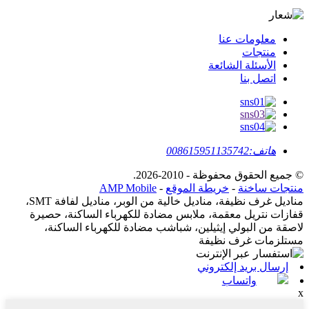
معلومات عنا
منتجات
الأسئلة الشائعة
اتصل بنا
هاتف:
008615951135742
© جميع الحقوق محفوظة - 2010-2026.
منتجات ساخنة
-
خريطة الموقع
-
AMP Mobile
مناديل غرف نظيفة، مناديل خالية من الوبر، مناديل لفافة SMT،
قفازات نتريل معقمة، ملابس مضادة للكهرباء الساكنة، حصيرة
لاصقة من البولي إيثيلين، شباشب مضادة للكهرباء الساكنة،
مستلزمات غرف نظيفة
إرسال بريد إلكتروني
واتساب
x