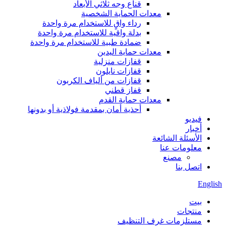
قناع وجه ثلاثي الأبعاد
معدات الحماية الشخصية
رداء واقٍ للاستخدام مرة واحدة
بدلة واقية للاستخدام مرة واحدة
ضمادة طبية للاستخدام مرة واحدة
معدات حماية اليدين
قفازات منزلية
قفازات نايلون
قفازات من ألياف الكربون
قفاز قطني
معدات حماية القدم
أحذية أمان بمقدمة فولاذية أو بدونها
فيديو
أخبار
الأسئلة الشائعة
معلومات عنا
مصنع
اتصل بنا
English
بيت
منتجات
مستلزمات غرف التنظيف