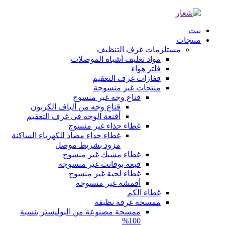
بيت
منتجات
مستلزمات غرف التنظيف
مواد تغليف أشباه الموصلات
فلتر هواء
قفازات غرف التعقيم
منتجات غير منسوجة
قناع وجه غير منسوج
قناع وجه من ألياف الكربون
أقنعة الوجه في غرف التعقيم
غطاء حذاء غير منسوج
غطاء حذاء مضاد للكهرباء الساكنة
مزود بشريط موصل
غطاء مشبك غير منسوج
قبعة بوفانت غير منسوجة
غطاء لحية غير منسوج
أقمشة غير منسوجة
غطاء الكم
ممسحة غرفة نظيفة
ممسحة مصنوعة من البوليستر بنسبة
100%