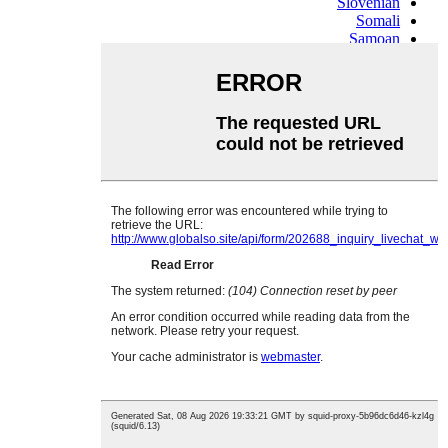
Slovenian
Somali
Samoan
Scots Gaelic
Shona
Sindhi
Sundanese
Swahili
Tajik
Tamil
Telugu
Thai
Ukrainian
Urdu
Uzbek
Vietnamese
Welsh
Xhosa
Yiddish
Yoruba
Zulu
Kinyarwanda
Tatar
Oriya
Turkmen