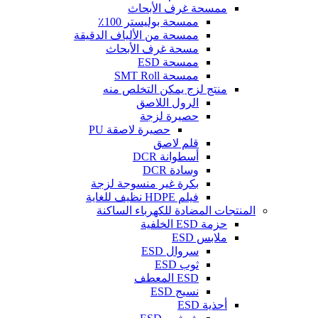
ممسحة غرف الأبحاث
ممسحة بوليستر 100٪
ممسحة من الألياف الدقيقة
مسحة غرف الأبحاث
ممسحة ESD
ممسحة SMT Roll
منتج لزج يمكن التخلص منه
الرول اللاصق
حصيرة لزجة
حصيرة لاصقة PU
قلم لاصق
أسطوانة DCR
وسادة DCR
بكرة غير منسوجة لزجة
فيلم HDPE نظيف للغاية
المنتجات المضادة للكهرباء الساكنة
حزمة ESD الخلفية
ملابس ESD
سروال ESD
ثوب ESD
ESD المعطف
نسيج ESD
أحذية ESD