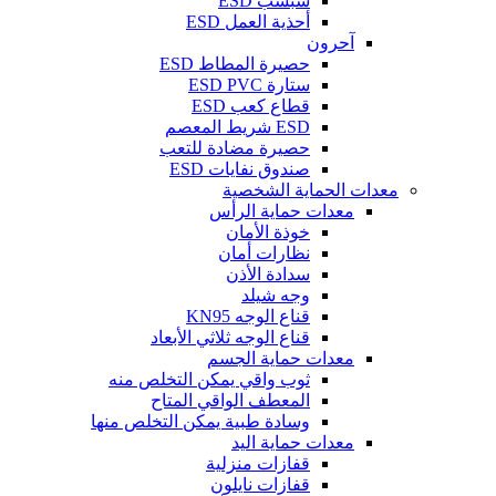
شبشب ESD
أحذية العمل ESD
آحرون
حصيرة المطاط ESD
ستارة ESD PVC
قطاع كعب ESD
ESD شريط المعصم
حصيرة مضادة للتعب
صندوق نفايات ESD
معدات الحماية الشخصية
معدات حماية الرأس
خوذة الأمان
نظارات أمان
سدادة الأذن
وجه شيلد
قناع الوجه KN95
قناع الوجه ثلاثي الأبعاد
معدات حماية الجسم
ثوب واقي يمكن التخلص منه
المعطف الواقي المتاح
وسادة طبية يمكن التخلص منها
معدات حماية اليد
قفازات منزلية
قفازات نايلون