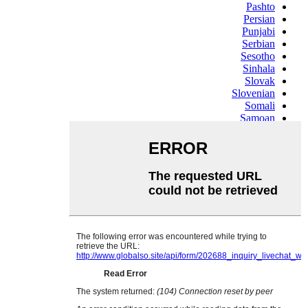
Pashto
Persian
Punjabi
Serbian
Sesotho
Sinhala
Slovak
Slovenian
Somali
Samoan
Scots Gaelic
Shona
Sindhi
Sundanese
Swahili
Tajik
Tamil
Telugu
Thai
Ukrainian
Urdu
Uzbek
Vietnamese
Welsh
Xhosa