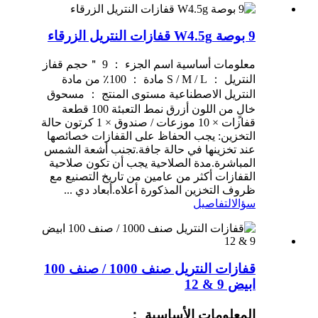
9 بوصة W4.5g قفازات النتريل الزرقاء
معلومات أساسية اسم الجزء ： 9 ＂حجم قفاز
النتريل ： S / M / L مادة ： 100٪ من مادة
النتريل الاصطناعية مستوى المنتج ： مسحوق
خالٍ من اللون أزرق نمط التعبئة 100 قطعة
قفازات × 10 موزعات / صندوق × 1 كرتون حالة
التخزين: يجب الحفاظ على القفازات خصائصها
عند تخزينها في حالة جافة.تجنب أشعة الشمس
المباشرة.مدة الصلاحية يجب أن تكون صلاحية
القفازات أكثر من عامين من تاريخ التصنيع مع
ظروف التخزين المذكورة أعلاه.أبعاد دي ...
سؤال
التفاصيل
قفازات النتريل صنف 1000 / صنف 100
ابيض 9 & 12
المعلومات الأساسية ：