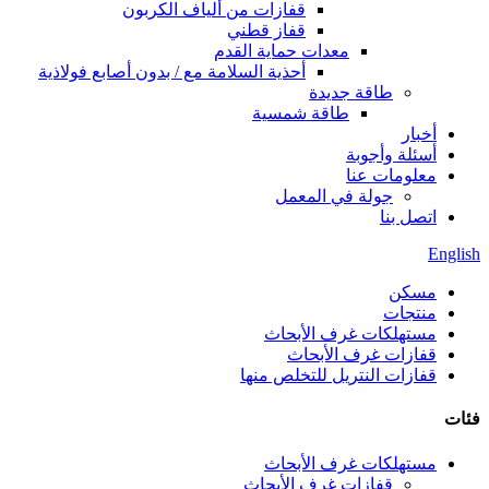
قفازات من ألياف الكربون
قفاز قطني
معدات حماية القدم
أحذية السلامة مع / بدون أصابع فولاذية
طاقة جديدة
طاقة شمسية
أخبار
أسئلة وأجوبة
معلومات عنا
جولة في المعمل
اتصل بنا
English
مسكن
منتجات
مستهلكات غرف الأبحاث
قفازات غرف الأبحاث
قفازات النتريل للتخلص منها
فئات
مستهلكات غرف الأبحاث
قفازات غرف الأبحاث