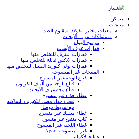
مسكن
منتجات
معدات مختبر الفولاذ المقاوم للصدأ
مستهلكات غرف الأبحاث
مرشح الهواء
قفازات غرف الأبحاث
قفازات النتريل للتخلص منها
قفازات لاتكس قابلة للتخلص منها
قفازات بولي كلوريد الفينيل للتخلص منها
المنتجات غير المنسوجة
قناع الوجه غير المنسوج
قناع الوجه من ألياف الكربون
قناع وجه غرف الأبحاث
غطاء حذاء غير منسوج
غطاء حذاء مضاد للكهرباء الساكنة
مع شريط موصل
غطاء مشبك غير منسوج
كاب منتفخ غير منسوج
غطاء اللحية غير المنسوج
غير المنسوجة Aporn
غطاء الأكمام