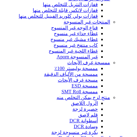
قفازات النتريل للتخلص منها
قفازات لاتكس قابلة للتخلص منها
قفازات بولي كلوريد الفينيل للتخلص منها
المنتجات غير المنسوجة
قناع الوجه غير المنسوج
غطاء حذاء غير منسوج
غطاء مشبك غير منسوج
كاب منتفخ غير منسوج
غطاء اللحية غير المنسوج
غير المنسوجة Aporn
ممسحة غرف الأبحاث
ممسحة بوليستر 100٪
ممسحة من الألياف الدقيقة
مسحة غرف الأبحاث
ممسحة ESD
ممسحة SMT Roll
منتج لزج يمكن التخلص منه
الرول اللاصق
حصيرة لزجة
قلم لاصق
أسطوانة DCR
وسادة DCR
بكرة غير منسوجة لزجة