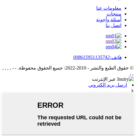
معلومات عنا
منتجات
أسئلة وأجوبة
اتصل بنا
هاتف:
008615951135742
© حقوق الطبع والنشر - 2010-2022: جميع الحقوق محفوظة.
- - , , , ,
, ,
ارسل بريد الكتروني
x