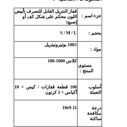
قفاز النتريل القابل للتصرف (أبيض
جزء اسم
：
اللون محكم على شكل كف أو
إصبع)
S / M / L
بحجم
：
100٪
بوتيرونيتريل
مواد
：
كلاس 1000-100
مستوى
المنتج
：
أسلوب
100 قطعة قفازات / كيس × 10
التعبئة
أكياس × 1 كرتون
10e9-11
درجة
مكافحة
ساكنة