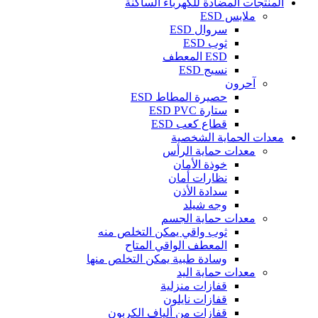
المنتجات المضادة للكهرباء الساكنة
ملابس ESD
سروال ESD
ثوب ESD
ESD المعطف
نسيج ESD
آحرون
حصيرة المطاط ESD
ستارة ESD PVC
قطاع كعب ESD
معدات الحماية الشخصية
معدات حماية الرأس
خوذة الأمان
نظارات أمان
سدادة الأذن
وجه شيلد
معدات حماية الجسم
ثوب واقي يمكن التخلص منه
المعطف الواقي المتاح
وسادة طبية يمكن التخلص منها
معدات حماية اليد
قفازات منزلية
قفازات نايلون
قفازات من ألياف الكربون