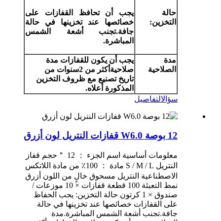
حالة
يجب أن تحافظ القفازات على
التخزين:
خصائصها عند تخزينها في حالة
جافة.تجنب أشعة الشمس
المباشرة.
مدة
يجب أن يكون للقفازات مدة
الصلاحية
صلاحية
أكثر من 2
سنوات من
تاريخ
تصنيع مع ظروف التخزين
المذكورة أعلاه.
سؤال
التفاصيل
12 بوصة W6.0 قفازات النتريل لون أزرق
معلومات أساسية اسم الجزء ： 12 ＂حجم قفاز
النتريل S / M / L مادة ： 100٪ من مادة اللاتكس
الاصطناعية النتريل مسحوق خالٍ من اللون أزرق
نمط التعبئة 100 قطعة قفازات × 10 موزعات /
صندوق × 1 كرتون حالة التخزين: يجب الحفاظ
على القفازات خصائصها عند تخزينها في حالة
جافة.تجنب أشعة الشمس المباشرة.مدة