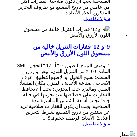
الصلاحية يجب أن تكون صلاحية القفازات أكثر
من عامين من تاريخ التصنيع مع ظروف التخزين
المذكورة أعلاه.الأبعاد د ...
سؤال
التفاصيل
9 'و 12' قفازات النتريل خالية من
مسحوق اللون الأزرق والأبيض
1. وصف المنتج: الطول: 9 '' أو 12 '' الحجم: SML
المادة: 100٪ من النتريل اللون: أبيض وأزرق
السطح: نسيج النخيل أو الإصبع التطبيق: غرف
الأبحاث ، صناعة الأغذية ، المنزل مكان المنشأ:
الصين وماليزيا حالة التخزين : يجب أن تحافظ
القفازات على خصائصها عند تخزينها في حالة
جافة.تجنب أشعة الشمس المباشرة.مدة
الصلاحية: يجب أن يكون للقفازات صلاحية تزيد
عن سنتين من تاريخ التصنيع بشرط التخزين
أعلاه.2. الأبعاد: الوصف حجم Sta ...
سؤال
التفاصيل